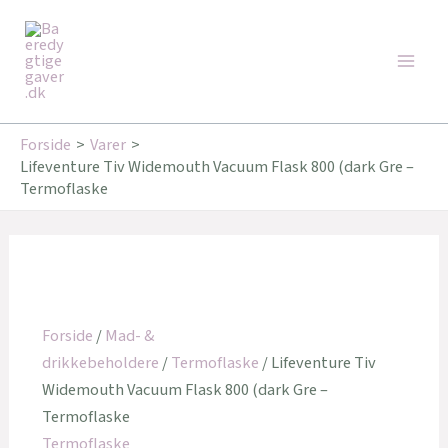
Gå
Den
Den
Den
Den
Main
til
oprindelige
oprindelige
aktuelle
aktuelle
Tilbud!
Tilbud!
Tilbud!
Tilbud!
Men
indholdet
pris
pris
pris
pris
var:
var:
er:
er:
169,00 kr..
349,95 kr..
135,20 kr..
246,00 kr..
Forside
Varer
Lifeventure Tiv Widemouth Vacuum Flask 800 (dark Gre –
Termoflaske
Forside
/
Mad- &
drikkebeholdere
/
Termoflaske
/ Lifeventure Tiv
Widemouth Vacuum Flask 800 (dark Gre –
Termoflaske
Termoflaske