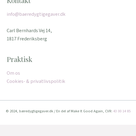
Kontakt
info@baeredygtigegaver.dk
Carl Bernhards Vej 14,
1817 Frederiksberg
Praktisk
Om os
Cookies- & privatlivspolitik
© 2024, bæredygtigegaver.dk / En del af Make It Good Again, CVR:
43 00 14 85
Vi bruger cookies for at give dig den bedste oplevelse muligt.