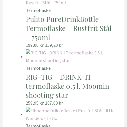
Termoflaske
Pulito PureDrinkBottle
Termoflaske – Rustfrit Stål
– 750ml
199,00
kr.
159,20
kr.
Termoflaske
RIG-TIG – DRINK-IT
termoflaske 0.5 l. Moomin
shooting star
259,95
kr.
187,00
kr.
Termoflaske