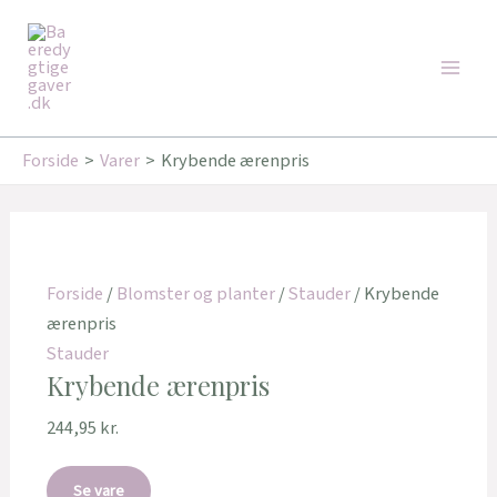
Gå
Main
til
Men
indholdet
Forside
Varer
Krybende ærenpris
Forside
/
Blomster og planter
/
Stauder
/ Krybende
ærenpris
Stauder
Krybende ærenpris
244,95
kr.
Se vare