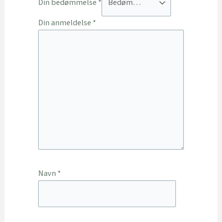
Din bedømmelse
*
Din anmeldelse
*
Navn
*