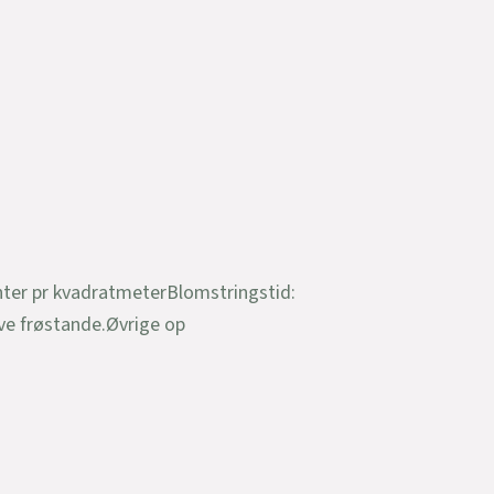
nter pr kvadratmeterBlomstringstid:
ive frøstande.Øvrige op