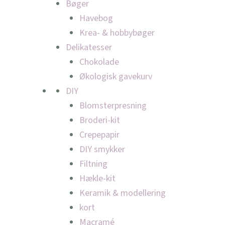
Bøger
Havebog
Krea- & hobbybøger
Delikatesser
Chokolade
Økologisk gavekurv
DIY
Blomsterpresning
Broderi-kit
Crepepapir
DIY smykker
Filtning
Hækle-kit
Keramik & modellering
kort
Macramé