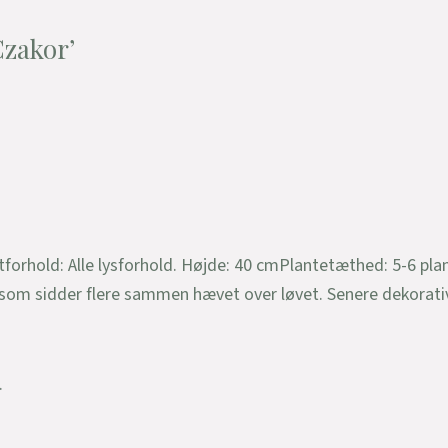
Czakor’
orhold: Alle lysforhold. Højde: 40 cmPlantetæthed: 5-6 pla
er, som sidder flere sammen hævet over løvet. Senere dekorat
.