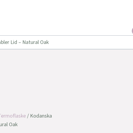
ler Lid – Natural Oak
Termoflaske
/ Kodanska
ural Oak