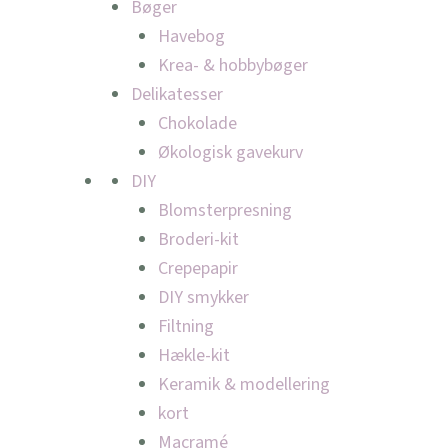
Bøger
Havebog
Krea- & hobbybøger
Delikatesser
Chokolade
Økologisk gavekurv
DIY
Blomsterpresning
Broderi-kit
Crepepapir
DIY smykker
Filtning
Hækle-kit
Keramik & modellering
kort
Macramé