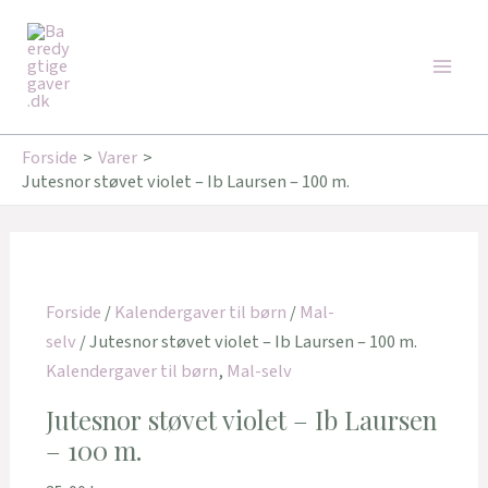
Gå
Main
til
Men
indholdet
Forside
Varer
Jutesnor støvet violet – Ib Laursen – 100 m.
Forside
/
Kalendergaver til børn
/
Mal-
selv
/ Jutesnor støvet violet – Ib Laursen – 100 m.
Kalendergaver til børn
,
Mal-selv
Jutesnor støvet violet – Ib Laursen
– 100 m.