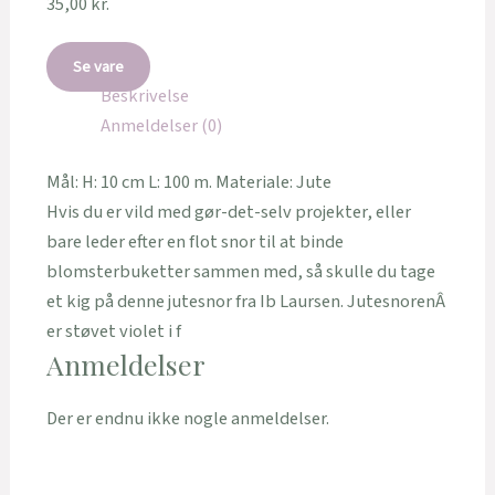
35,00
kr.
Se vare
Beskrivelse
Anmeldelser (0)
Mål: H: 10 cm L: 100 m. Materiale: Jute
Hvis du er vild med gør-det-selv projekter, eller
bare leder efter en flot snor til at binde
blomsterbuketter sammen med, så skulle du tage
et kig på denne jutesnor fra Ib Laursen. JutesnorenÂ
er støvet violet i f
Anmeldelser
Der er endnu ikke nogle anmeldelser.