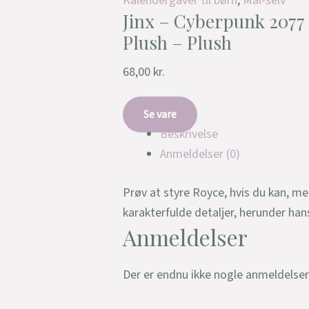
Kalendergaver til børn
,
Mal-selv
Jinx – Cyberpunk 2077
Plush – Plush
68,00
kr.
Se vare
Beskrivelse
Anmeldelser (0)
Prøv at styre Royce, hvis du kan, m
karakterfulde detaljer, herunder han
Anmeldelser
Der er endnu ikke nogle anmeldelser