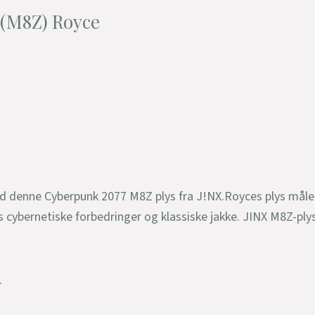
 (M8Z) Royce
ed denne Cyberpunk 2077 M8Z plys fra J!NX.Royces plys måle
s cybernetiske forbedringer og klassiske jakke. JINX M8Z-plys
.