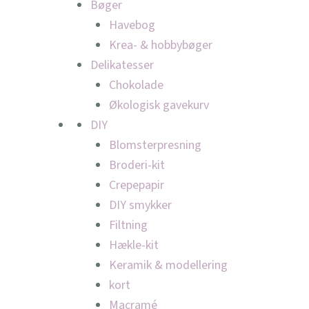
Bøger
Havebog
Krea- & hobbybøger
Delikatesser
Chokolade
Økologisk gavekurv
DIY
Blomsterpresning
Broderi-kit
Crepepapir
DIY smykker
Filtning
Hækle-kit
Keramik & modellering
kort
Macramé