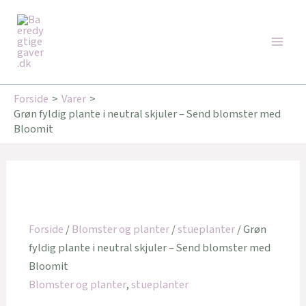
Gå
Den
Den
Den
Den
Main
til
oprindelige
oprindelige
aktuelle
aktuelle
Tilbud!
Tilbud!
Tilbud!
Tilbud!
Men
indholdet
pris
pris
pris
pris
var:
var:
er:
er:
149,00 kr..
399,00 kr..
126,65 kr..
339,15 kr..
Forside
Varer
Grøn fyldig plante i neutral skjuler – Send blomster med
Bloomit
Forside
/
Blomster og planter
/
stueplanter
/ Grøn
fyldig plante i neutral skjuler – Send blomster med
Bloomit
Blomster og planter
,
stueplanter