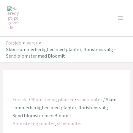
Gå
Den
Den
Main
til
oprindelige
aktuelle
Tilbud!
Tilbud!
Men
indholdet
pris
pris
var:
er:
399,00 kr..
339,15 kr..
Forside
Varer
Skøn sommerherlighed med planter, floristens valg –
Send blomster med Bloomit
Forside
/
Blomster og planter
/
stueplanter
/ Skøn
sommerherlighed med planter, floristens valg –
Send blomster med Bloomit
Blomster og planter
,
stueplanter