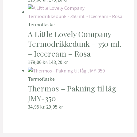
219,00
kr.
175,20
kr.
Termoflaske
A Little Lovely Company
Termodrikkedunk – 350 ml.
– Icecream – Rosa
179,00
kr.
143,20
kr.
Termoflaske
Thermos – Pakning til låg
JMY-350
34,95
kr.
29,95
kr.