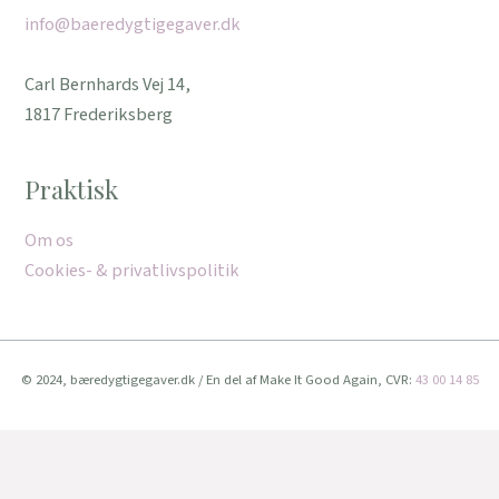
info@baeredygtigegaver.dk
Carl Bernhards Vej 14,
1817 Frederiksberg
Praktisk
Om os
Cookies- & privatlivspolitik
© 2024, bæredygtigegaver.dk / En del af Make It Good Again, CVR:
43 00 14 85
Vi bruger cookies for at give dig den bedste oplevelse muligt.
Når du fortsat bruger denne hjemmeside, accepterer du brugen