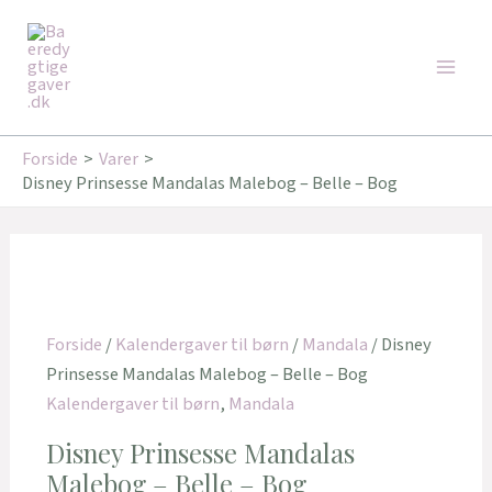
Gå
Main
til
Men
indholdet
Forside
Varer
Disney Prinsesse Mandalas Malebog – Belle – Bog
Forside
/
Kalendergaver til børn
/
Mandala
/ Disney
Prinsesse Mandalas Malebog – Belle – Bog
Kalendergaver til børn
,
Mandala
Disney Prinsesse Mandalas
Malebog – Belle – Bog