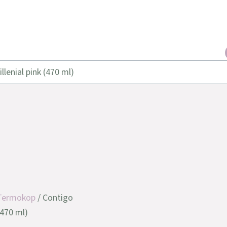
enial pink (470 ml)
Termokop
/ Contigo
(470 ml)