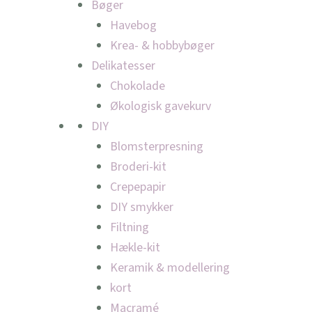
Bøger
Havebog
Krea- & hobbybøger
Delikatesser
Chokolade
Økologisk gavekurv
DIY
Blomsterpresning
Broderi-kit
Crepepapir
DIY smykker
Filtning
Hækle-kit
Keramik & modellering
kort
Macramé