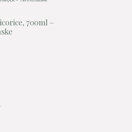
icorice, 700ml –
aske
.