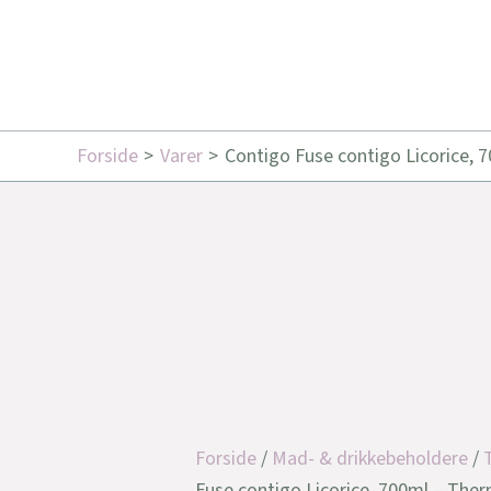
Forside
Varer
Contigo Fuse contigo Licorice, 
Forside
/
Mad- & drikkebeholdere
/
Fuse contigo Licorice, 700ml – The