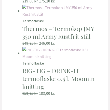
219,00
kr.
175,20
kr.
Termoflaske
Thermos – Termokop JMY
350 ml Army Rustfrit stål
349,95
kr.
246,00
kr.
Termoflaske
RIG-TIG – DRINK-IT
termoflaske 0.5 l. Moomin
knitting
259,95
kr.
183,00
kr.