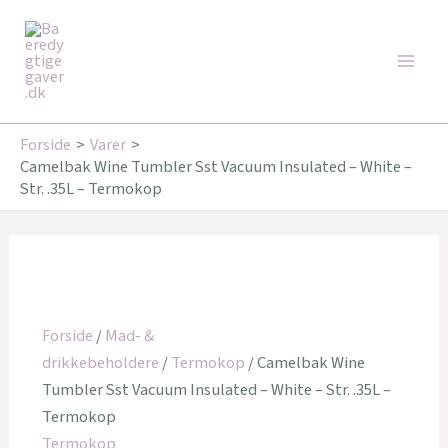
Gå
Den
Den
Main
til
oprindelige
aktuelle
Tilbud!
Tilbud!
Men
indholdet
pris
pris
var:
er:
349,95 kr..
279,96 kr..
Forside
Varer
Camelbak Wine Tumbler Sst Vacuum Insulated – White –
Str. .35L – Termokop
Forside
/
Mad- &
drikkebeholdere
/
Termokop
/ Camelbak Wine
Tumbler Sst Vacuum Insulated – White – Str. .35L –
Termokop
Termokop