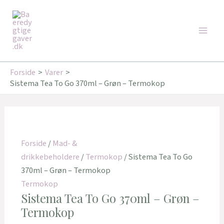
Gå
Den
Den
Main
til
oprindelige
aktuelle
Tilbud!
Tilbud!
Men
indholdet
pris
pris
var:
er:
349,95 kr..
279,96 kr..
Forside
Varer
Sistema Tea To Go 370ml – Grøn – Termokop
Forside
/
Mad- &
drikkebeholdere
/
Termokop
/ Sistema Tea To Go
370ml – Grøn – Termokop
Termokop
Sistema Tea To Go 370ml – Grøn –
Termokop