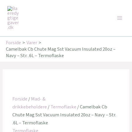
Gå
Den
Den
Den
Den
Den
Den
Main
til
oprindelige
oprindelige
oprindelige
aktuelle
aktuelle
aktuelle
Tilbud!
Tilbud!
Tilbud!
Tilbud!
Tilbud!
Tilbud!
Men
indholdet
pris
pris
pris
pris
pris
pris
var:
var:
var:
er:
er:
er:
349,95 kr..
199,00 kr..
169,00 kr..
246,00 kr..
159,20 kr..
135,20 kr..
Forside
Varer
Camelbak Cb Chute Mag Sst Vacuum Insulated 20oz –
Navy – Str. .6L – Termoflaske
Forside
/
Mad- &
drikkebeholdere
/
Termoflaske
/ Camelbak Cb
Chute Mag Sst Vacuum Insulated 20oz – Navy – Str.
.6L – Termoflaske
Termoflaske