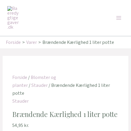
Gå
Main
til
Men
indholdet
Forside
Varer
Brændende Kærlighed 1 liter potte
Forside
/
Blomster og
planter
/
Stauder
/ Brændende Kærlighed 1 liter
potte
Stauder
Brændende Kærlighed 1 liter potte
54,95
kr.