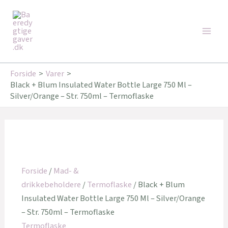
Gå
Den
Den
Den
Den
Den
Den
Main
til
oprindelige
oprindelige
oprindelige
aktuelle
aktuelle
aktuelle
Tilbud!
Tilbud!
Tilbud!
Tilbud!
Tilbud!
Tilbud!
Men
indholdet
pris
pris
pris
pris
pris
pris
var:
var:
var:
er:
er:
er:
179,95 kr..
179,00 kr..
349,95 kr..
162,00 kr..
143,20 kr..
260,00 kr..
Forside
Varer
Black + Blum Insulated Water Bottle Large 750 Ml –
Silver/Orange – Str. 750ml – Termoflaske
Forside
/
Mad- &
drikkebeholdere
/
Termoflaske
/ Black + Blum
Insulated Water Bottle Large 750 Ml – Silver/Orange
– Str. 750ml – Termoflaske
Termoflaske