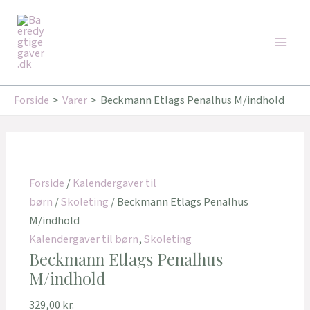
Gå
Main
til
Men
indholdet
Forside
Varer
Beckmann Etlags Penalhus M/indhold
Forside
/
Kalendergaver til
børn
/
Skoleting
/ Beckmann Etlags Penalhus
M/indhold
Kalendergaver til børn
,
Skoleting
Beckmann Etlags Penalhus
M/indhold
329,00
kr.