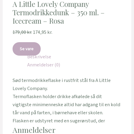
A Little Lovely Company
Termodrikkedunk – 350 ml. –
Icecream – Rosa
179,00
kr.
174,95
kr.
Se vare
Beskrivelse
Anmeldelser (0)
Sød termodrikkeflaske i rustfrit stål fra A Little
Lovely Company.
Termoflasken holder drikke afkølede så dit
vigtigste minimenneske altid har adgang til en kold
tår vand på farten, i børnehave eller skolen.
Flasken er udstyret med en sugerørstud, der
Anmeldelser