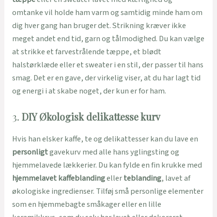
omtanke vil holde ham varm og samtidig minde ham om
dig hver gang han bruger det. Strikning kræver ikke
meget andet end tid, garn og tålmodighed. Du kan vælge
at strikke et farvestrålende tæppe, et blødt
halstørklæde eller et sweater i en stil, der passer til hans
smag. Det er en gave, der virkelig viser, at du har lagt tid
og energi i at skabe noget, der kun er for ham.
3.
DIY Økologisk delikattesse kurv
Hvis han elsker kaffe, te og delikattesser kan du lave en
personligt
gavekurv med alle hans yglingsting og
hjemmelavede lækkerier. Du kan fylde en fin krukke med
hjemmelavet kaffeblanding
eller
teblanding
, lavet af
økologiske ingredienser. Tilføj små personlige elementer
som en hjemmebagte småkager eller en lille