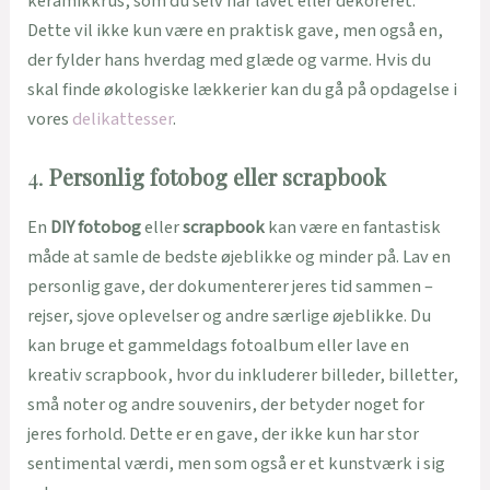
keramikkrus, som du selv har lavet eller dekoreret.
Dette vil ikke kun være en praktisk gave, men også en,
der fylder hans hverdag med glæde og varme. Hvis du
skal finde økologiske lækkerier kan du gå på opdagelse i
vores
delikattesser
.
4.
Personlig fotobog eller scrapbook
En
DIY fotobog
eller
scrapbook
kan være en fantastisk
måde at samle de bedste øjeblikke og minder på. Lav en
personlig gave, der dokumenterer jeres tid sammen –
rejser, sjove oplevelser og andre særlige øjeblikke. Du
kan bruge et gammeldags fotoalbum eller lave en
kreativ scrapbook, hvor du inkluderer billeder, billetter,
små noter og andre souvenirs, der betyder noget for
jeres forhold. Dette er en gave, der ikke kun har stor
sentimental værdi, men som også er et kunstværk i sig