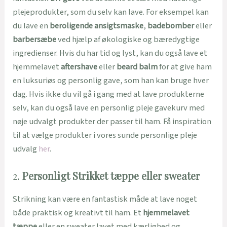
plejeprodukter, som du selv kan lave. For eksempel kan
du lave en
beroligende ansigtsmaske
,
badebomber
eller
barbersæbe
ved hjælp af økologiske og bæredygtige
ingredienser. Hvis du har tid og lyst, kan du også lave et
hjemmelavet
aftershave
eller
beard balm
for at give ham
en luksuriøs og personlig gave, som han kan bruge hver
dag. Hvis ikke du vil gå i gang med at lave produkterne
selv, kan du også lave en personlig pleje gavekurv med
nøje udvalgt produkter der passer til ham. Få inspiration
til at vælge produkter i vores sunde personlige pleje
udvalg
her
.
2.
Personligt Strikket tæppe eller sweater
Strikning kan være en fantastisk måde at lave noget
både praktisk og kreativt til ham. Et
hjemmelavet
tæppe
eller en sweater lavet med kærlighed og