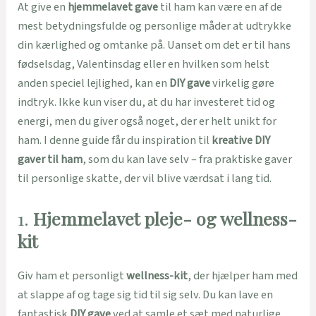
At give en
hjemmelavet gave
til ham kan være en af de
mest betydningsfulde og personlige måder at udtrykke
din kærlighed og omtanke på. Uanset om det er til hans
fødselsdag, Valentinsdag eller en hvilken som helst
anden speciel lejlighed, kan en
DIY gave
virkelig gøre
indtryk. Ikke kun viser du, at du har investeret tid og
energi, men du giver også noget, der er helt unikt for
ham. I denne guide får du inspiration til
kreative DIY
gaver til ham
, som du kan lave selv – fra praktiske gaver
til personlige skatte, der vil blive værdsat i lang tid.
1.
Hjemmelavet pleje- og wellness-
kit
Giv ham et personligt
wellness-kit
, der hjælper ham med
at slappe af og tage sig tid til sig selv. Du kan lave en
fantastisk
DIY gave
ved at samle et sæt med naturlige