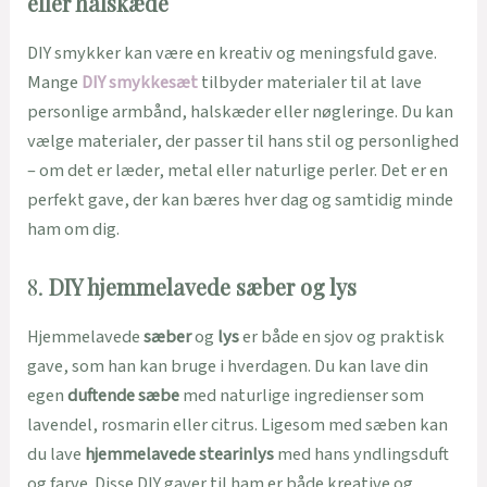
eller halskæde
DIY smykker kan være en kreativ og meningsfuld gave.
Mange
DIY smykkesæt
tilbyder materialer til at lave
personlige armbånd, halskæder eller nøgleringe. Du kan
vælge materialer, der passer til hans stil og personlighed
– om det er læder, metal eller naturlige perler. Det er en
perfekt gave, der kan bæres hver dag og samtidig minde
ham om dig.
8.
DIY hjemmelavede sæber og lys
Hjemmelavede
sæber
og
lys
er både en sjov og praktisk
gave, som han kan bruge i hverdagen. Du kan lave din
egen
duftende sæbe
med naturlige ingredienser som
lavendel, rosmarin eller citrus. Ligesom med sæben kan
du lave
hjemmelavede stearinlys
med hans yndlingsduft
og farve. Disse DIY gaver til ham er både kreative og