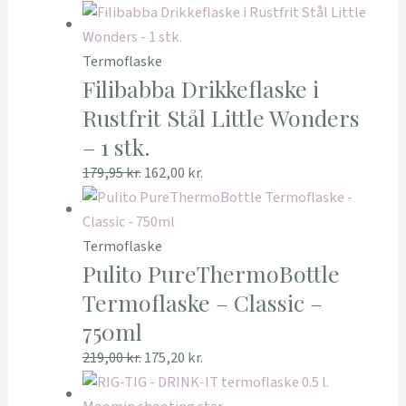
Termoflaske
Filibabba Drikkeflaske i
Rustfrit Stål Little Wonders
– 1 stk.
179,95
kr.
162,00
kr.
Termoflaske
Pulito PureThermoBottle
Termoflaske – Classic –
750ml
219,00
kr.
175,20
kr.