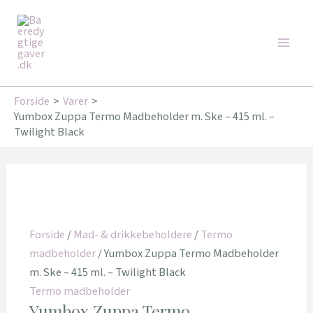
Gå
Den
Den
Den
Den
Main
til
oprindelige
oprindelige
aktuelle
aktuelle
Tilbud!
Tilbud!
Tilbud!
Tilbud!
Men
indholdet
pris
pris
pris
pris
var:
var:
er:
er:
199,00 kr..
199,00 kr..
159,20 kr..
175,30 kr..
Forside
Varer
Yumbox Zuppa Termo Madbeholder m. Ske – 415 ml. –
Twilight Black
Forside
/
Mad- & drikkebeholdere
/
Termo
madbeholder
/ Yumbox Zuppa Termo Madbeholder
m. Ske – 415 ml. – Twilight Black
Termo madbeholder
Yumbox Zuppa Termo