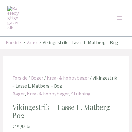
Gå
Den
Den
Main
til
oprindelige
aktuelle
Tilbud!
Tilbud!
Men
indholdet
pris
pris
var:
er:
289,95 kr..
239,95 kr..
Forside
Varer
Vikingestrik – Lasse L. Matberg – Bog
Forside
/
Bøger
/
Krea- & hobbybøger
/ Vikingestrik
– Lasse L. Matberg – Bog
Bøger
,
Krea- & hobbybøger
,
Strikning
Vikingestrik – Lasse L. Matberg –
Bog
219,95
kr.