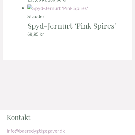
239,00
kr.
160,00
kr.
Stauder
Spyd-Jernurt ‘Pink Spires’
69,95
kr.
Kontakt
info@baeredygtigegaver.dk