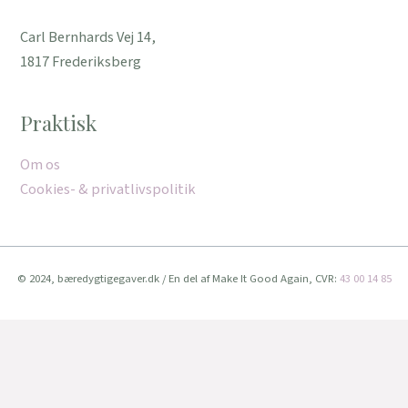
Carl Bernhards Vej 14,
1817 Frederiksberg
Praktisk
Om os
Cookies- & privatlivspolitik
© 2024, bæredygtigegaver.dk / En del af Make It Good Again, CVR:
43 00 14 85
Vi bruger cookies for at give dig den bedste oplevelse muligt.