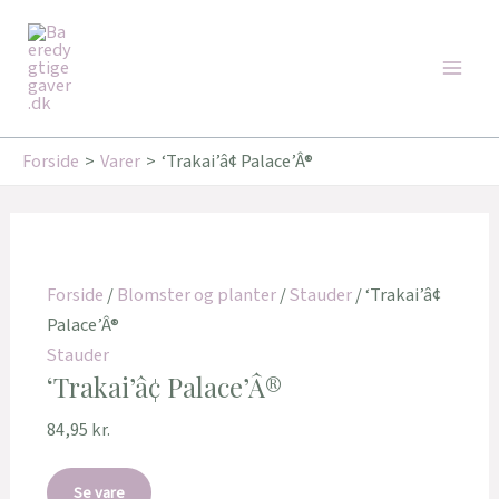
Gå
Den
Den
Main
til
oprindelige
aktuelle
Tilbud!
Tilbud!
Men
indholdet
pris
pris
var:
er:
239,00 kr..
160,00 kr..
Forside
Varer
‘Trakai’â¢ Palace’Â®
Forside
/
Blomster og planter
/
Stauder
/ ‘Trakai’â¢
Palace’Â®
Stauder
‘Trakai’â¢ Palace’Â®
84,95
kr.
Se vare