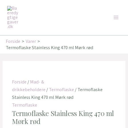
Gå
Den
Den
Den
Den
Main
til
oprindelige
oprindelige
aktuelle
aktuelle
Tilbud!
Tilbud!
Tilbud!
Tilbud!
Men
indholdet
pris
pris
pris
pris
var:
var:
er:
er:
199,00 kr..
199,00 kr..
159,20 kr..
159,20 kr..
Forside
Varer
Termoflaske Stainless King 470 ml Mørk rød
Forside
/
Mad- &
drikkebeholdere
/
Termoflaske
/ Termoflaske
Stainless King 470 ml Mørk rød
Termoflaske
Termoflaske Stainless King 470 ml
Mørk rød