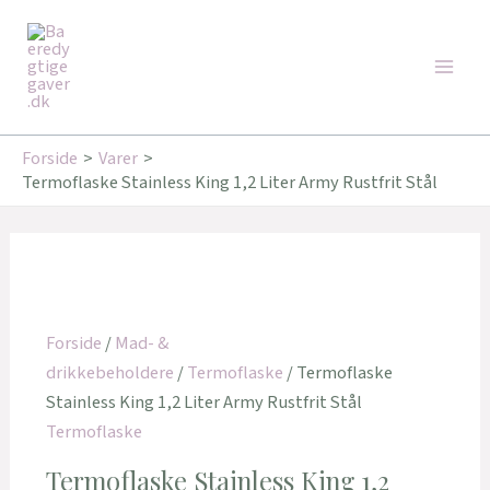
Gå
Den
Den
Den
Den
Main
til
oprindelige
oprindelige
aktuelle
aktuelle
Tilbud!
Tilbud!
Tilbud!
Tilbud!
Men
indholdet
pris
pris
pris
pris
var:
var:
er:
er:
249,95 kr..
199,00 kr..
221,00 kr..
159,20 kr..
Forside
Varer
Termoflaske Stainless King 1,2 Liter Army Rustfrit Stål
Forside
/
Mad- &
drikkebeholdere
/
Termoflaske
/ Termoflaske
Stainless King 1,2 Liter Army Rustfrit Stål
Termoflaske
Termoflaske Stainless King 1,2