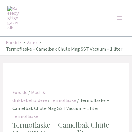
Gå
Den
Den
Den
Den
Main
til
oprindelige
oprindelige
aktuelle
aktuelle
Tilbud!
Tilbud!
Tilbud!
Tilbud!
Men
indholdet
pris
pris
pris
pris
var:
var:
er:
er:
199,00 kr..
259,95 kr..
159,20 kr..
183,00 kr..
Forside
Varer
Termoflaske – Camelbak Chute Mag SST Vacuum – 1 liter
Forside
/
Mad- &
drikkebeholdere
/
Termoflaske
/ Termoflaske –
Camelbak Chute Mag SST Vacuum – 1 liter
Termoflaske
Termoflaske – Camelbak Chute