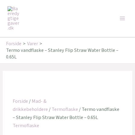
Gå
Den
Den
Den
Den
Den
Den
Main
til
oprindelige
oprindelige
oprindelige
aktuelle
aktuelle
aktuelle
Tilbud!
Tilbud!
Tilbud!
Tilbud!
Tilbud!
Tilbud!
Men
indholdet
pris
pris
pris
pris
pris
pris
var:
var:
var:
er:
er:
er:
349,95 kr..
119,95 kr..
259,95 kr..
91,00 kr..
260,00 kr..
187,00 kr..
Forside
Varer
Termo vandflaske – Stanley Flip Straw Water Bottle –
0.65L
Forside
/
Mad- &
drikkebeholdere
/
Termoflaske
/ Termo vandflaske
– Stanley Flip Straw Water Bottle – 0.65L
Termoflaske