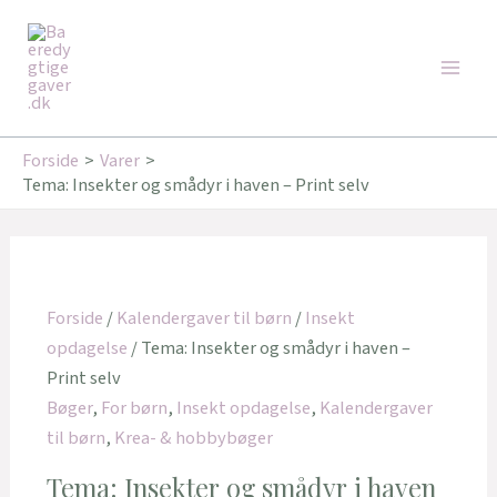
Gå
Main
til
Men
indholdet
Forside
Varer
Tema: Insekter og smådyr i haven – Print selv
Forside
/
Kalendergaver til børn
/
Insekt
opdagelse
/ Tema: Insekter og smådyr i haven –
Print selv
Bøger
,
For børn
,
Insekt opdagelse
,
Kalendergaver
til børn
,
Krea- & hobbybøger
Tema: Insekter og smådyr i haven