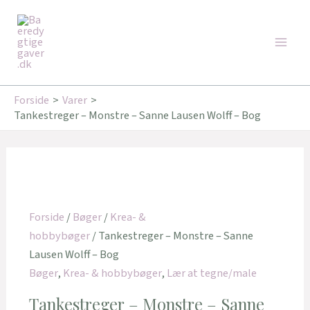
Gå
Den
Den
Main
til
oprindelige
aktuelle
Tilbud!
Tilbud!
Men
indholdet
pris
pris
var:
er:
239,95 kr..
199,95 kr..
Forside
Varer
Tankestreger – Monstre – Sanne Lausen Wolff – Bog
Forside
/
Bøger
/
Krea- &
hobbybøger
/ Tankestreger – Monstre – Sanne
Lausen Wolff – Bog
Bøger
,
Krea- & hobbybøger
,
Lær at tegne/male
Tankestreger – Monstre – Sanne