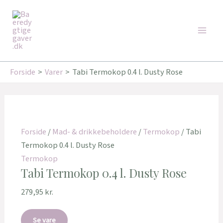
Gå
Den
Den
Main
til
oprindelige
aktuelle
Tilbud!
Tilbud!
Men
indholdet
pris
pris
var:
er:
349,95 kr..
260,00 kr..
Forside
Varer
Tabi Termokop 0.4 l. Dusty Rose
Forside
/
Mad- & drikkebeholdere
/
Termokop
/ Tabi
Termokop 0.4 l. Dusty Rose
Termokop
Tabi Termokop 0.4 l. Dusty Rose
279,95
kr.
Se vare