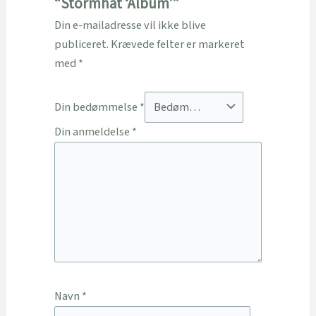
“Stormhat ‘Album’”
Din e-mailadresse vil ikke blive
publiceret.
Krævede felter er markeret
med
*
Din bedømmelse
*
Din anmeldelse
*
Navn
*