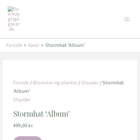
Gå
Den
Den
Main
til
oprindelige
aktuelle
Tilbud!
Tilbud!
Men
indholdet
pris
pris
var:
er:
239,00 kr..
160,00 kr..
Forside
Varer
Stormhat ‘Album’
Forside
/
Blomster og planter
/
Stauder
/ Stormhat
‘Album’
Stauder
Stormhat ‘Album’
499,00
kr.