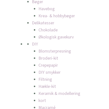
Bøger
Havebog
Krea- & hobbybøger
Delikatesser
Chokolade
Økologisk gavekurv
DIY
Blomsterpresning
Broderi-kit
Crepepapir
DIY smykker
Filtning
Hækle-kit
Keramik & modellering
kort
Macramé