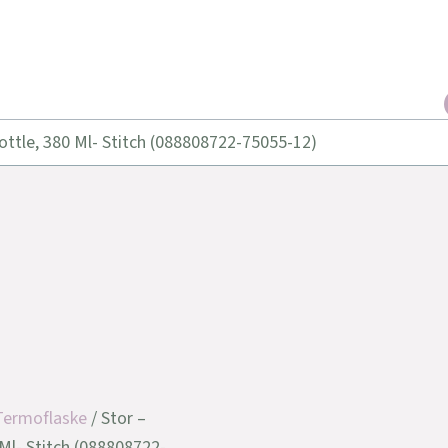
ottle, 380 Ml- Stitch (088808722-75055-12)
Termoflaske
/ Stor –
Ml- Stitch (088808722-