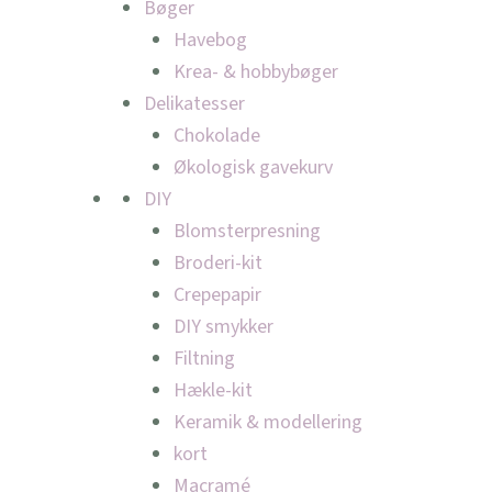
Bøger
Havebog
Krea- & hobbybøger
Delikatesser
Chokolade
Økologisk gavekurv
DIY
Blomsterpresning
Broderi-kit
Crepepapir
DIY smykker
Filtning
Hækle-kit
Keramik & modellering
kort
Macramé