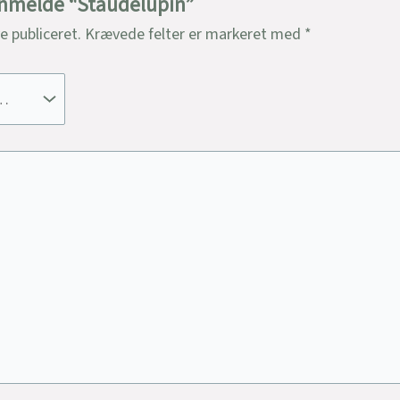
 anmelde “Staudelupin”
ve publiceret.
Krævede felter er markeret med
*