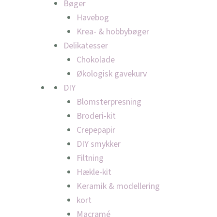
Bøger
Havebog
Krea- & hobbybøger
Delikatesser
Chokolade
Økologisk gavekurv
DIY
Blomsterpresning
Broderi-kit
Crepepapir
DIY smykker
Filtning
Hækle-kit
Keramik & modellering
kort
Macramé