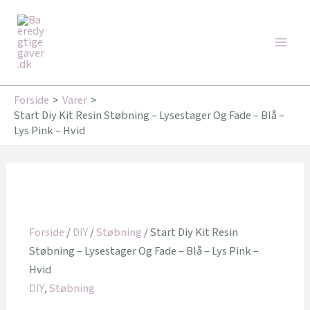
Gå
Den
Den
Den
Den
Main
til
oprindelige
oprindelige
aktuelle
aktuelle
Tilbud!
Tilbud!
Tilbud!
Men
indholdet
pris
pris
pris
pris
var:
var:
er:
er:
379,95 kr..
129,95 kr..
309,95 kr..
89,95 kr..
Forside
Varer
Start Diy Kit Resin Støbning – Lysestager Og Fade – Blå –
Lys Pink – Hvid
Forside
/
DIY
/
Støbning
/ Start Diy Kit Resin
Støbning – Lysestager Og Fade – Blå – Lys Pink –
Hvid
DIY
,
Støbning