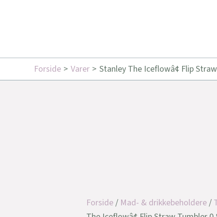
Forside
Varer
Stanley The Iceflowâ¢ Flip Straw
Forside
/
Mad- & drikkebeholdere
/
The Iceflowâ¢ Flip Straw Tumbler 0.8