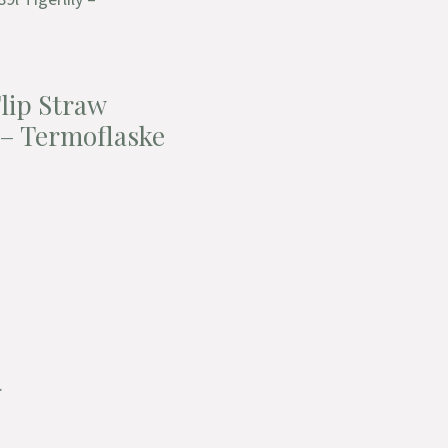
Flip Straw
y – Termoflaske
.