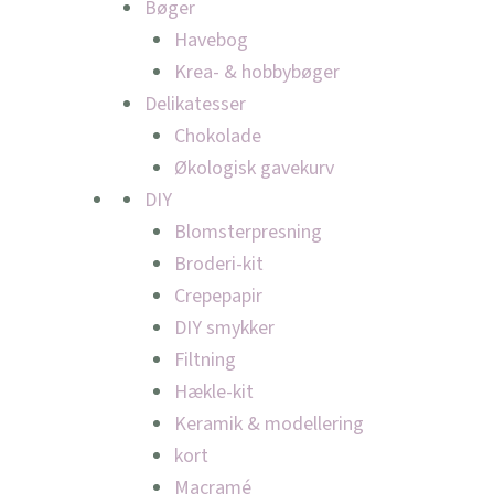
Bøger
Havebog
Krea- & hobbybøger
Delikatesser
Chokolade
Økologisk gavekurv
DIY
Blomsterpresning
Broderi-kit
Crepepapir
DIY smykker
Filtning
Hækle-kit
Keramik & modellering
kort
Macramé