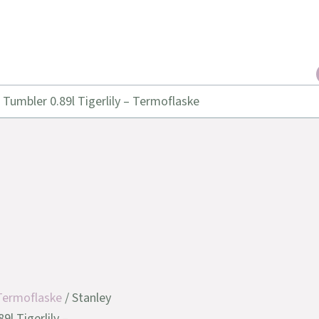
 Tumbler 0.89l Tigerlily – Termoflaske
Termoflaske
/ Stanley
9l Tigerlily –