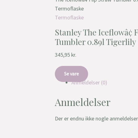
Termoflaske
Termoflaske
Stanley The Iceflowâ¢ 
Tumbler 0.89l Tigerlil
345,95
kr.
Se vare
Anmeldelser (0)
Anmeldelser
Der er endnu ikke nogle anmeldelser