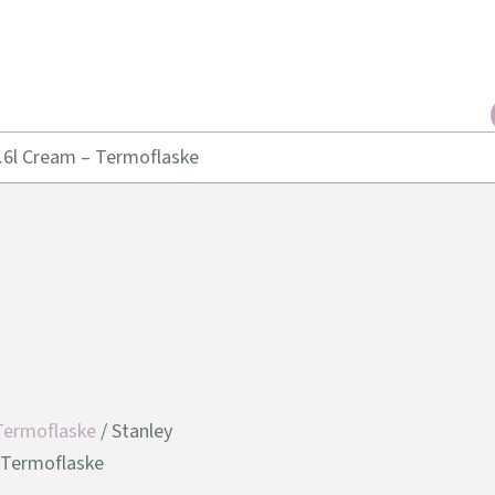
0.6l Cream – Termoflaske
Termoflaske
/ Stanley
– Termoflaske