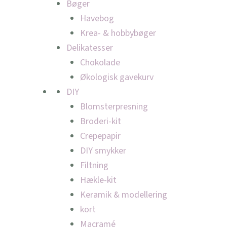
Bøger
Havebog
Krea- & hobbybøger
Delikatesser
Chokolade
Økologisk gavekurv
DIY
Blomsterpresning
Broderi-kit
Crepepapir
DIY smykker
Filtning
Hækle-kit
Keramik & modellering
kort
Macramé