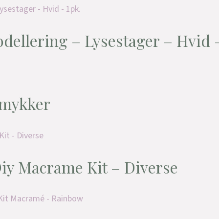
odellering – Lysestager – Hvid 
Smykker
Diy Macrame Kit – Diverse