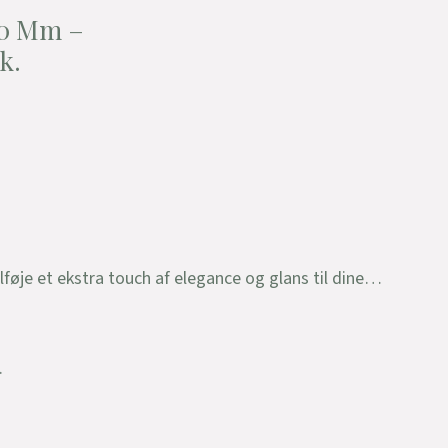
10 Mm –
k.
ilføje et ekstra touch af elegance og glans til dine…
.