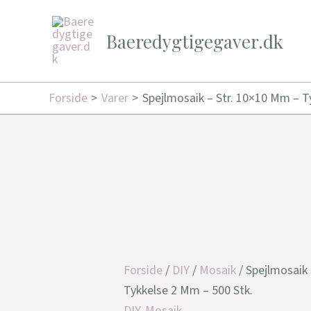
Gå
Den
Den
Den
Den
Tilbud!
Tilbud!
Tilbud!
til
oprindelige
oprindelige
aktuelle
aktuelle
Baeredygtigegaver.dk
indholdet
pris
pris
pris
pris
var:
var:
er:
er:
219,95 kr..
165,00 kr..
189,95 kr..
132,00 kr.
Forside
Varer
Spejlmosaik – Str. 10×10 Mm – T
Forside
/
DIY
/
Mosaik
/ Spejlmosaik
Tykkelse 2 Mm – 500 Stk.
DIY
,
Mosaik