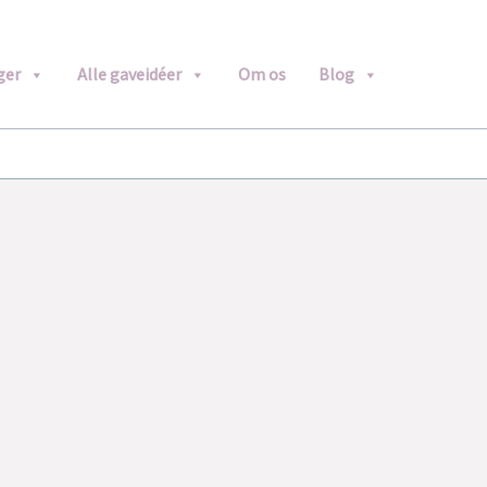
ger
Alle gaveidéer
Om os
Blog