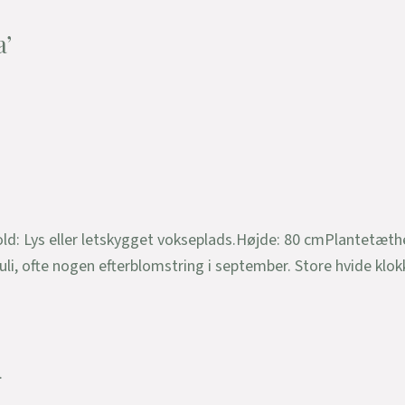
a’
ld: Lys eller letskygget vokseplads.Højde: 80 cmPlantetæthed
li, ofte nogen efterblomstring i september. Store hvide klok
.