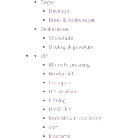
Bøger
Havebog
Krea- & hobbybøger
Delikatesser
Chokolade
Økologisk gavekurv
DIY
Blomsterpresning
Broderi-kit
Crepepapir
DIY smykker
Filtning
Hækle-kit
Keramik & modellering
kort
Macramé