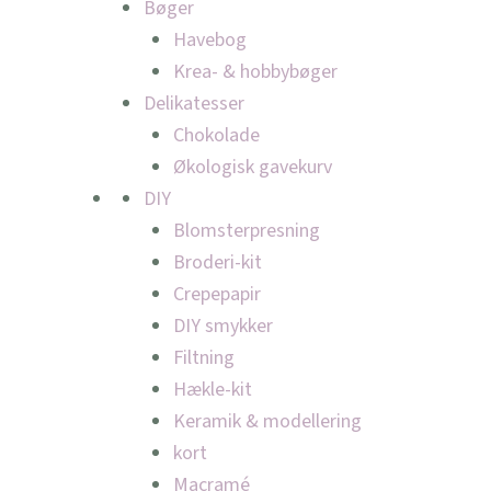
Bøger
Havebog
Krea- & hobbybøger
Delikatesser
Chokolade
Økologisk gavekurv
DIY
Blomsterpresning
Broderi-kit
Crepepapir
DIY smykker
Filtning
Hækle-kit
Keramik & modellering
kort
Macramé