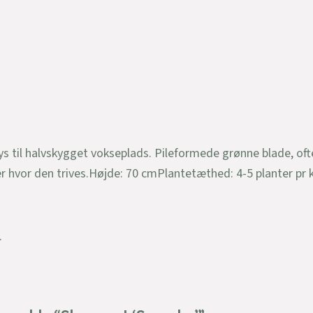
s til halvskygget vokseplads. Pileformede grønne blade, oft
er hvor den trives.Højde: 70 cmPlantetæthed: 4-5 planter pr
.