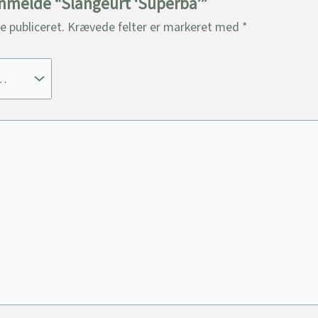
 anmelde “Slangeurt ‘Superba’”
ve publiceret.
Krævede felter er markeret med
*