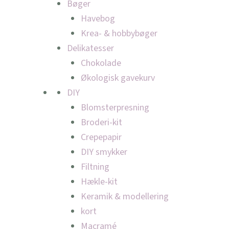
Bøger
Havebog
Krea- & hobbybøger
Delikatesser
Chokolade
Økologisk gavekurv
DIY
Blomsterpresning
Broderi-kit
Crepepapir
DIY smykker
Filtning
Hækle-kit
Keramik & modellering
kort
Macramé