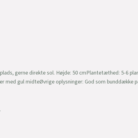
plads, gerne direkte sol. Højde: 50 cmPlantetæthed: 5-6 pl
er med gul midteØvrige oplysninger: God som bunddække på l
.