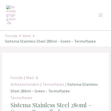
Gå
Den
Den
Den
Den
Den
Den
Main
til
oprindelige
oprindelige
oprindelige
aktuelle
aktuelle
aktuelle
Tilbud!
Tilbud!
Tilbud!
Tilbud!
Tilbud!
Tilbud!
Men
indholdet
pris
pris
pris
pris
pris
pris
var:
var:
var:
er:
er:
er:
349,95 kr..
179,95 kr..
179,00 kr..
260,00 kr..
162,00 kr..
143,20 kr..
Forside
Varer
Sistema Stainless Steel 280ml – Green – Termoflaske
Forside
/
Mad- &
drikkebeholdere
/
Termoflaske
/ Sistema Stainless
Steel 280ml – Green – Termoflaske
Termoflaske
Sistema Stainless Steel 280ml –