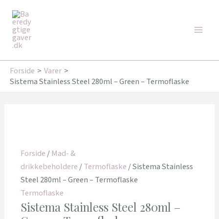
Gå
Den
Den
Den
Den
Den
Den
Main
til
oprindelige
oprindelige
oprindelige
aktuelle
aktuelle
aktuelle
Tilbud!
Tilbud!
Tilbud!
Tilbud!
Tilbud!
Tilbud!
Men
indholdet
pris
pris
pris
pris
pris
pris
var:
var:
var:
er:
er:
er:
249,95 kr..
179,95 kr..
179,00 kr..
221,00 kr..
162,00 kr..
143,20 kr..
Forside
Varer
Sistema Stainless Steel 280ml – Green – Termoflaske
Forside
/
Mad- &
drikkebeholdere
/
Termoflaske
/ Sistema Stainless
Steel 280ml – Green – Termoflaske
Termoflaske
Sistema Stainless Steel 280ml –