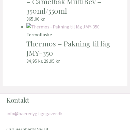
– Camelbak MultiBev –
350ml/550ml
365,00
kr.
Termoflaske
Thermos – Pakning til låg
JMY-350
34,95
kr.
29,95
kr.
Kontakt
info@baeredygtigegaver.dk
Carl Bernhards Vej 14,