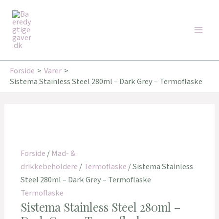
Gå
Den
Den
Den
Den
Den
Den
Main
til
oprindelige
oprindelige
oprindelige
aktuelle
aktuelle
aktuelle
Tilbud!
Tilbud!
Tilbud!
Tilbud!
Tilbud!
Tilbud!
Men
indholdet
pris
pris
pris
pris
pris
pris
var:
var:
var:
er:
er:
er:
34,95 kr..
179,00 kr..
349,95 kr..
29,95 kr..
143,20 kr..
246,00 kr..
Forside
Varer
Sistema Stainless Steel 280ml – Dark Grey – Termoflaske
Forside
/
Mad- &
drikkebeholdere
/
Termoflaske
/ Sistema Stainless
Steel 280ml – Dark Grey – Termoflaske
Termoflaske
Sistema Stainless Steel 280ml –