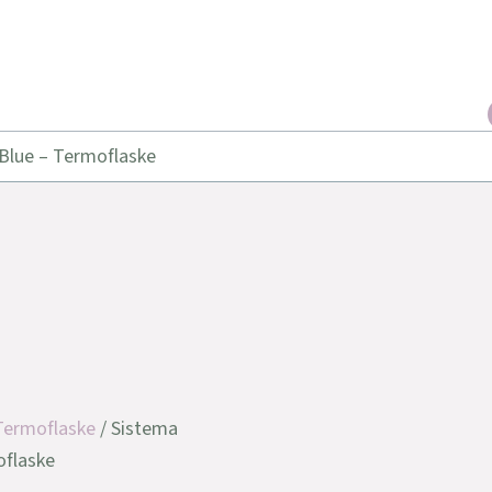
 Blue – Termoflaske
Termoflaske
/ Sistema
oflaske