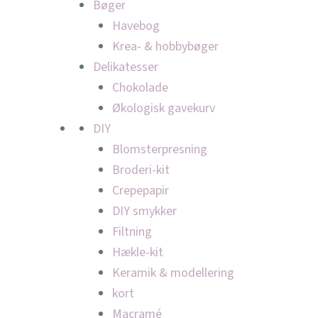
Bøger
Havebog
Krea- & hobbybøger
Delikatesser
Chokolade
Økologisk gavekurv
DIY
Blomsterpresning
Broderi-kit
Crepepapir
DIY smykker
Filtning
Hækle-kit
Keramik & modellering
kort
Macramé