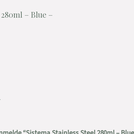
l 280ml – Blue –
.
 anmelde “Sistema Stainless Steel 280ml – Blu