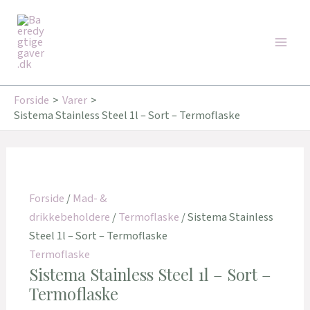
Gå
Den
Den
Den
Den
Main
til
oprindelige
oprindelige
aktuelle
aktuelle
Tilbud!
Tilbud!
Tilbud!
Tilbud!
Men
indholdet
pris
pris
pris
pris
var:
var:
er:
er:
119,95 kr..
249,95 kr..
91,00 kr..
171,00 kr..
Forside
Varer
Sistema Stainless Steel 1l – Sort – Termoflaske
Forside
/
Mad- &
drikkebeholdere
/
Termoflaske
/ Sistema Stainless
Steel 1l – Sort – Termoflaske
Termoflaske
Sistema Stainless Steel 1l – Sort –
Termoflaske