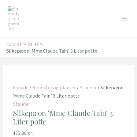
Gå
Main
til
Men
indholdet
Forside
Varer
Silkepæon ‘Mme Claude Tain’ 3 Liter potte
Forside
/
Blomster og planter
/
Stauder
/ Silkepæon
‘Mme Claude Tain’ 3 Liter potte
Stauder
Silkepæon ‘Mme Claude Tain’ 3
Liter potte
425,00
kr.