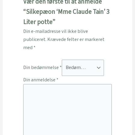
Vær den første til at anmelde
“Silkepæon ‘Mme Claude Tain’ 3
Liter potte”
Din e-mailadresse vil ikke blive
publiceret.
Krævede felter er markeret
med
*
Din bedømmelse
*
Din anmeldelse
*